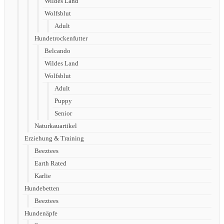
Wildes Land
Wolfsblut
Adult
Hundetrockenfutter
Belcando
Wildes Land
Wolfsblut
Adult
Puppy
Senior
Naturkauartikel
Erziehung & Training
Beeztees
Earth Rated
Karlie
Hundebetten
Beeztees
Hundenäpfe