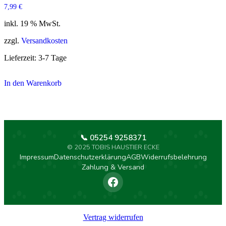
7,99
€
inkl. 19 % MwSt.
zzgl.
Versandkosten
Lieferzeit:
3-7 Tage
In den Warenkorb
📞 05254 9258371
© 2025 TOBIS HAUSTIER ECKE
Impressum
Datenschutzerklärung
AGB
Widerrufsbelehrung
Zahlung & Versand
Vertrag widerrufen