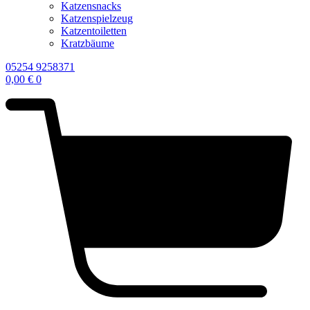
Katzensnacks
Katzenspielzeug
Katzentoiletten
Kratzbäume
05254 9258371
0,00
€
0