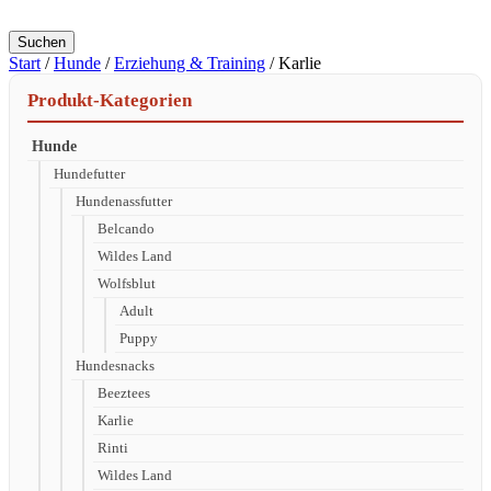
Suchen
Start
/
Hunde
/
Erziehung & Training
/ Karlie
Produkt-Kategorien
Hunde
Hundefutter
Hundenassfutter
Belcando
Wildes Land
Wolfsblut
Adult
Puppy
Hundesnacks
Beeztees
Karlie
Rinti
Wildes Land