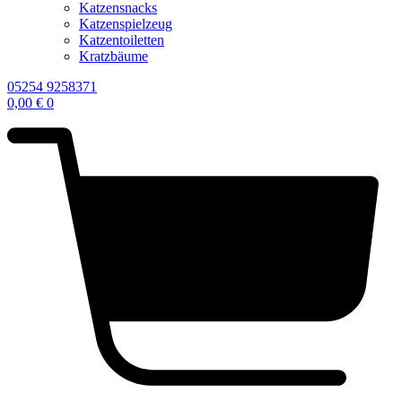
Katzensnacks
Katzenspielzeug
Katzentoiletten
Kratzbäume
05254 9258371
0,00
€
0