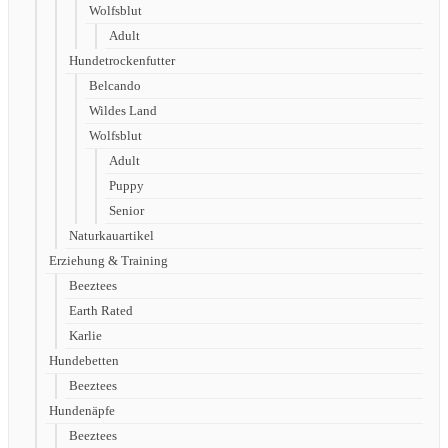
Wolfsblut
Adult
Hundetrockenfutter
Belcando
Wildes Land
Wolfsblut
Adult
Puppy
Senior
Naturkauartikel
Erziehung & Training
Beeztees
Earth Rated
Karlie
Hundebetten
Beeztees
Hundenäpfe
Beeztees