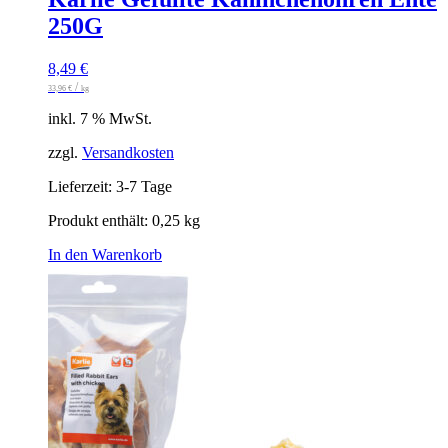
250G
8,49
€
/
33,96
€
kg
inkl. 7 % MwSt.
zzgl.
Versandkosten
Lieferzeit:
3-7 Tage
Produkt enthält: 0,25
kg
In den Warenkorb