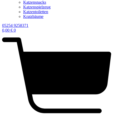
Katzensnacks
Katzenspielzeug
Katzentoiletten
Kratzbäume
05254 9258371
0,00
€
0