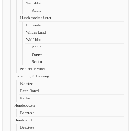
Wolfsblut
Adult
Hundetrockenfutter
Belcando
Wildes Land
Wolfsblut
Adult
Puppy
Senior
Naturkauartikel
Erziehung & Training
Beeztees
Earth Rated
Karlie
Hundebetten
Beeztees
Hundenäpfe
Beeztees