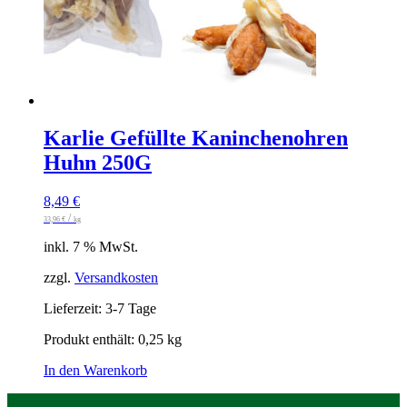
Karlie Gefüllte Kaninchenohren
Huhn 250G
8,49
€
/
33,96
€
kg
inkl. 7 % MwSt.
zzgl.
Versandkosten
Lieferzeit:
3-7 Tage
Produkt enthält: 0,25
kg
In den Warenkorb