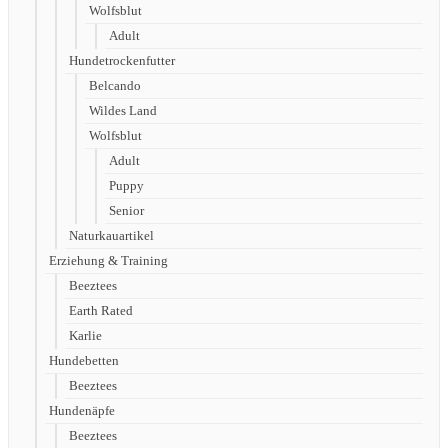
Wolfsblut
Adult
Hundetrockenfutter
Belcando
Wildes Land
Wolfsblut
Adult
Puppy
Senior
Naturkauartikel
Erziehung & Training
Beeztees
Earth Rated
Karlie
Hundebetten
Beeztees
Hundenäpfe
Beeztees