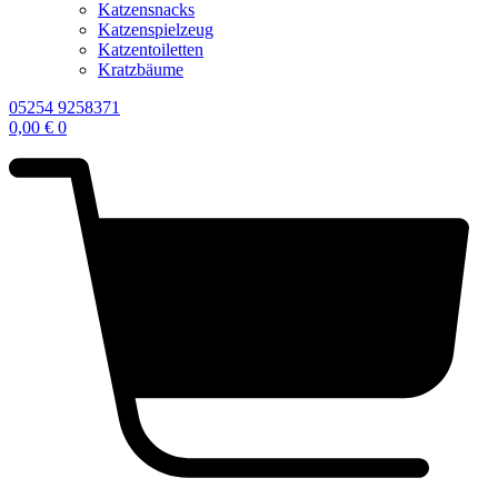
Katzensnacks
Katzenspielzeug
Katzentoiletten
Kratzbäume
05254 9258371
0,00
€
0