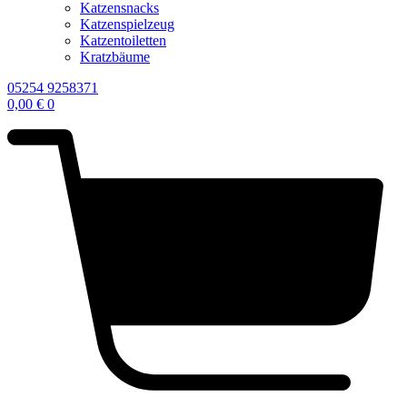
Katzensnacks
Katzenspielzeug
Katzentoiletten
Kratzbäume
05254 9258371
0,00
€
0