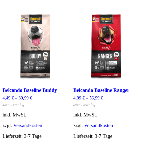
weist
weist
mehrere
mehrere
Varianten
Varianten
auf.
auf.
Die
Die
Optionen
Optionen
können
können
auf
auf
der
der
Produktseite
Produktseite
gewählt
gewählt
werden
werden
Belcando Baseline Buddy
Belcando Baseline Ranger
4,49
€
–
39,99
€
4,99
€
–
56,99
€
–
/
–
/
4,49
€
3,20
€
kg
4,99
€
4,56
€
kg
inkl. MwSt.
inkl. MwSt.
zzgl.
Versandkosten
zzgl.
Versandkosten
Lieferzeit:
3-7 Tage
Lieferzeit:
3-7 Tage