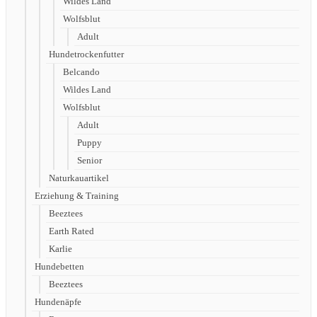
Wildes Land
Wolfsblut
Adult
Hundetrockenfutter
Belcando
Wildes Land
Wolfsblut
Adult
Puppy
Senior
Naturkauartikel
Erziehung & Training
Beeztees
Earth Rated
Karlie
Hundebetten
Beeztees
Hundenäpfe