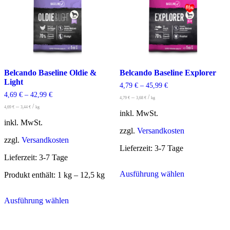
Belcando Baseline Oldie &
Belcando Baseline Explorer
Light
4,79
€
–
45,99
€
4,69
€
–
42,99
€
–
/
4,79
€
3,68
€
kg
–
/
4,69
€
3,44
€
kg
inkl. MwSt.
inkl. MwSt.
zzgl.
Versandkosten
zzgl.
Versandkosten
Lieferzeit:
3-7 Tage
Lieferzeit:
3-7 Tage
Dieses
Ausführung wählen
Produkt
Produkt enthält: 1
kg
– 12,5
kg
weist
Dieses
mehrere
Ausführung wählen
Produkt
Varianten
weist
auf.
mehrere
Die
Varianten
Optionen