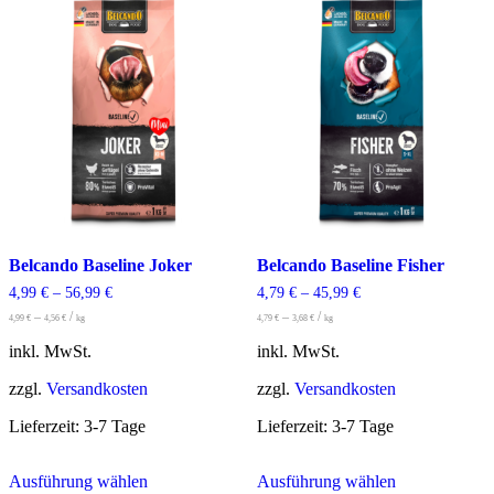
auf.
können
Die
auf
Optionen
der
können
Produktseite
auf
gewählt
der
werden
Produktseite
gewählt
werden
Belcando Baseline Joker
Belcando Baseline Fisher
4,99
€
–
56,99
€
4,79
€
–
45,99
€
–
/
–
/
4,99
€
4,56
€
kg
4,79
€
3,68
€
kg
inkl. MwSt.
inkl. MwSt.
zzgl.
Versandkosten
zzgl.
Versandkosten
Lieferzeit:
3-7 Tage
Lieferzeit:
3-7 Tage
Dieses
Dieses
Ausführung wählen
Ausführung wählen
Produkt
Produkt