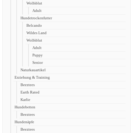
Wolfsblut
Adult
Hundetrockenfutter
Belcando
Wildes Land
Wolfsblut
Adult
Puppy
Senior
Naturkauartikel
Erziehung & Training
Beeztees
Earth Rated
Karlie
Hundebetten
Beeztees
Hundenäpfe
Beeztees