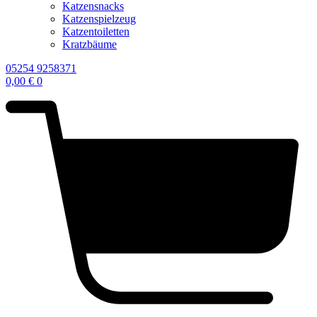
Katzensnacks
Katzenspielzeug
Katzentoiletten
Kratzbäume
05254 9258371
0,00
€
0