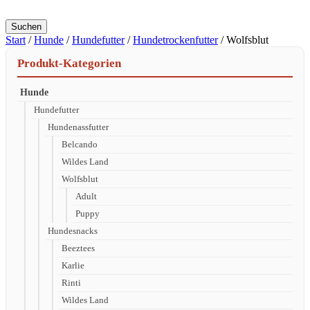
Suchen
Start
/
Hunde
/
Hundefutter
/
Hundetrockenfutter
/ Wolfsblut
Produkt-Kategorien
Hunde
Hundefutter
Hundenassfutter
Belcando
Wildes Land
Wolfsblut
Adult
Puppy
Hundesnacks
Beeztees
Karlie
Rinti
Wildes Land