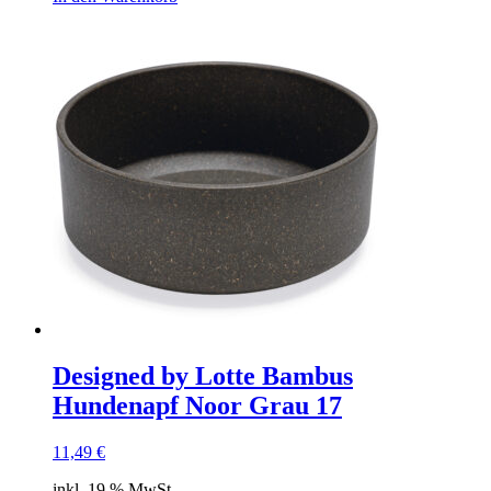
Designed by Lotte Bambus
Hundenapf Noor Grau 17
11,49
€
inkl. 19 % MwSt.