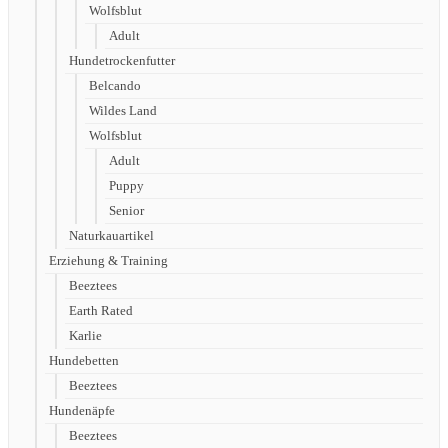
Wolfsblut
Adult
Hundetrockenfutter
Belcando
Wildes Land
Wolfsblut
Adult
Puppy
Senior
Naturkauartikel
Erziehung & Training
Beeztees
Earth Rated
Karlie
Hundebetten
Beeztees
Hundenäpfe
Beeztees