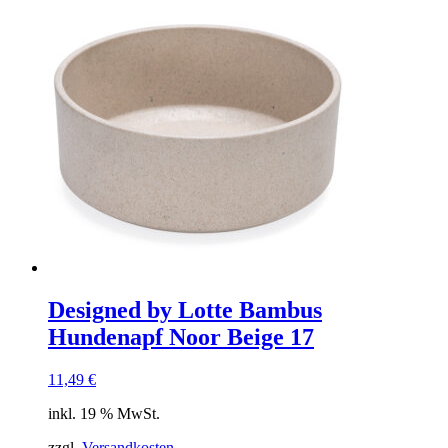
Designed by Lotte Bambus
Hundenapf Noor Beige 17
11,49
€
inkl. 19 % MwSt.
zzgl.
Versandkosten