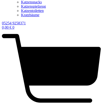
Katzensnacks
Katzenspielzeug
Katzentoiletten
Kratzbäume
05254 9258371
0,00
€
0