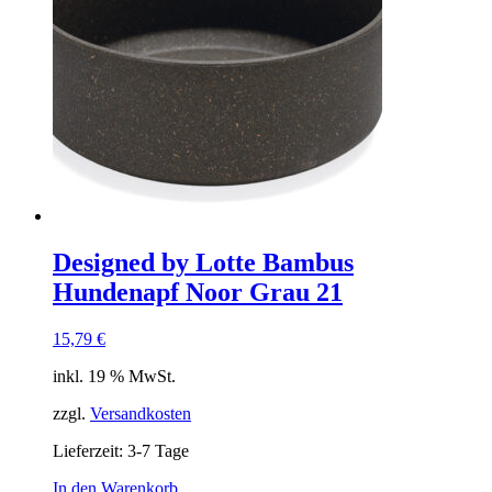
Designed by Lotte Bambus
Hundenapf Noor Grau 21
15,79
€
inkl. 19 % MwSt.
zzgl.
Versandkosten
Lieferzeit:
3-7 Tage
In den Warenkorb