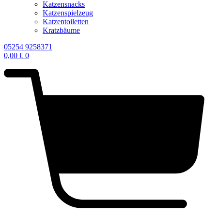
Katzensnacks
Katzenspielzeug
Katzentoiletten
Kratzbäume
05254 9258371
0,00
€
0