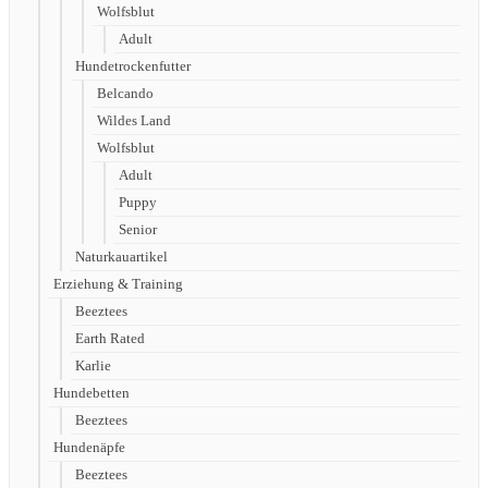
Wolfsblut
Adult
Hundetrockenfutter
Belcando
Wildes Land
Wolfsblut
Adult
Puppy
Senior
Naturkauartikel
Erziehung & Training
Beeztees
Earth Rated
Karlie
Hundebetten
Beeztees
Hundenäpfe
Beeztees