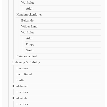
Wolfsblut
Adult
Hundetrockenfutter
Belcando
Wildes Land
Wolfsblut
Adult
Puppy
Senior
Naturkauartikel
Erziehung & Training
Beeztees
Earth Rated
Karlie
Hundebetten
Beeztees
Hundenäpfe
Beeztees