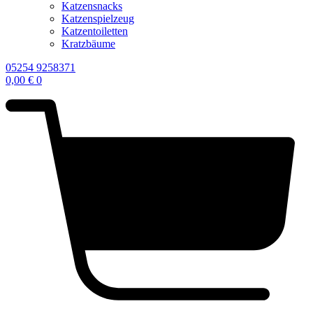
Katzensnacks
Katzenspielzeug
Katzentoiletten
Kratzbäume
05254 9258371
0,00
€
0