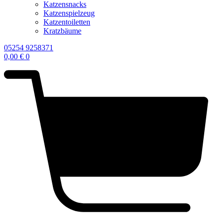
Katzensnacks
Katzenspielzeug
Katzentoiletten
Kratzbäume
05254 9258371
0,00
€
0