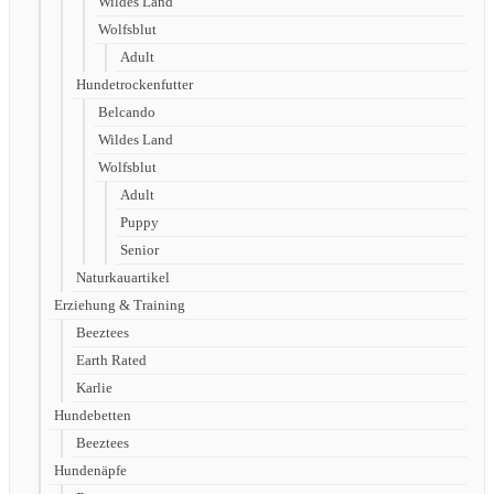
Wildes Land
Wolfsblut
Adult
Hundetrockenfutter
Belcando
Wildes Land
Wolfsblut
Adult
Puppy
Senior
Naturkauartikel
Erziehung & Training
Beeztees
Earth Rated
Karlie
Hundebetten
Beeztees
Hundenäpfe