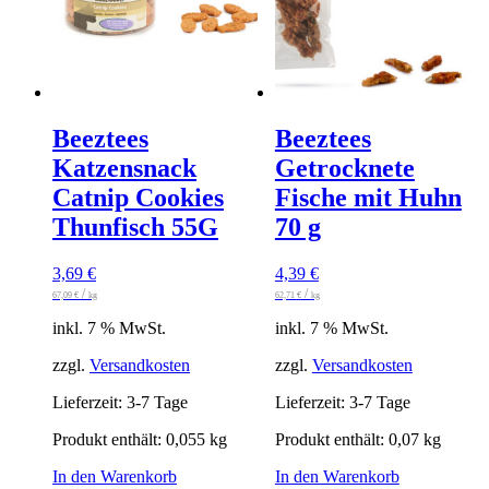
Beeztees
Beeztees
Katzensnack
Getrocknete
Catnip Cookies
Fische mit Huhn
Thunfisch 55G
70 g
3,69
€
4,39
€
/
/
67,09
€
kg
62,71
€
kg
inkl. 7 % MwSt.
inkl. 7 % MwSt.
zzgl.
Versandkosten
zzgl.
Versandkosten
Lieferzeit:
3-7 Tage
Lieferzeit:
3-7 Tage
Produkt enthält: 0,055
kg
Produkt enthält: 0,07
kg
In den Warenkorb
In den Warenkorb