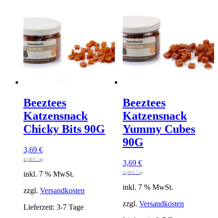
Beeztees
Beeztees
Katzensnack
Katzensnack
Chicky Bits 90G
Yummy Cubes
90G
3,69
€
/
41,00
€
kg
3,69
€
/
inkl. 7 % MwSt.
41,00
€
kg
inkl. 7 % MwSt.
zzgl.
Versandkosten
zzgl.
Versandkosten
Lieferzeit:
3-7 Tage