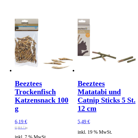
Beeztees
Beeztees
Trockenfisch
Matatabi und
Katzensnack 100
Catnip Sticks 5 St.
g
12 cm
6,19
€
5,49
€
/
61,90
€
kg
inkl. 19 % MwSt.
inkl. 7 % MwSt.