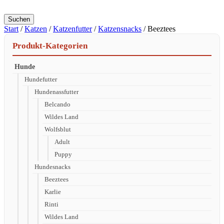
Suchen
Start
/
Katzen
/
Katzenfutter
/
Katzensnacks
/ Beeztees
Produkt-Kategorien
Hunde
Hundefutter
Hundenassfutter
Belcando
Wildes Land
Wolfsblut
Adult
Puppy
Hundesnacks
Beeztees
Karlie
Rinti
Wildes Land