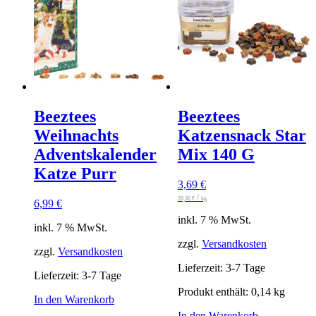
Beeztees
Beeztees
Weihnachts
Katzensnack Star
Adventskalender
Mix 140 G
Katze Purr
3,69
€
/
26,36
€
kg
6,99
€
inkl. 7 % MwSt.
inkl. 7 % MwSt.
zzgl.
Versandkosten
zzgl.
Versandkosten
Lieferzeit:
3-7 Tage
Lieferzeit:
3-7 Tage
Produkt enthält: 0,14
kg
In den Warenkorb
In den Warenkorb