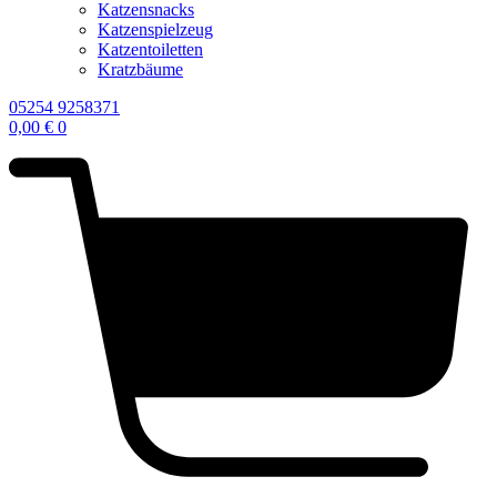
Katzensnacks
Katzenspielzeug
Katzentoiletten
Kratzbäume
05254 9258371
0,00
€
0