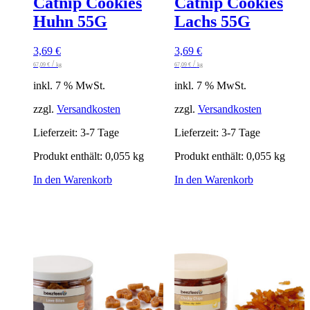
Catnip Cookies
Catnip Cookies
Huhn 55G
Lachs 55G
3,69
€
3,69
€
/
/
67,09
€
kg
67,09
€
kg
inkl. 7 % MwSt.
inkl. 7 % MwSt.
zzgl.
Versandkosten
zzgl.
Versandkosten
Lieferzeit:
3-7 Tage
Lieferzeit:
3-7 Tage
Produkt enthält: 0,055
kg
Produkt enthält: 0,055
kg
In den Warenkorb
In den Warenkorb