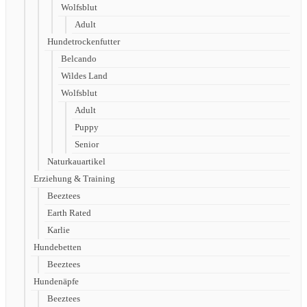
Wolfsblut
Adult
Hundetrockenfutter
Belcando
Wildes Land
Wolfsblut
Adult
Puppy
Senior
Naturkauartikel
Erziehung & Training
Beeztees
Earth Rated
Karlie
Hundebetten
Beeztees
Hundenäpfe
Beeztees