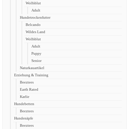
Wolfsblut
Adult
Hundetrockenfutter
Belcando
Wildes Land
Wolfsblut
Adult
Puppy
Senior
Naturkauartikel
Erziehung & Training
Beeztees
Earth Rated
Karlie
Hundebetten
Beeztees
Hundenäpfe
Beeztees