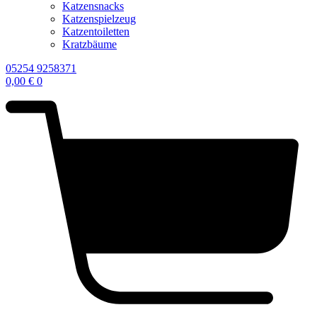
Katzensnacks
Katzenspielzeug
Katzentoiletten
Kratzbäume
05254 9258371
0,00
€
0