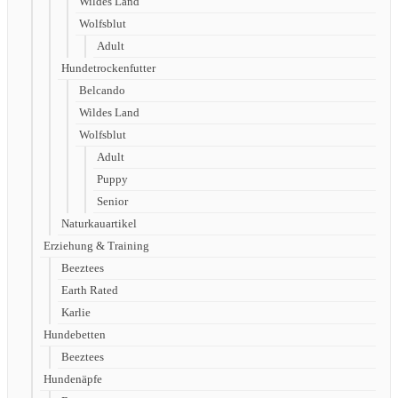
Wildes Land
Wolfsblut
Adult
Hundetrockenfutter
Belcando
Wildes Land
Wolfsblut
Adult
Puppy
Senior
Naturkauartikel
Erziehung & Training
Beeztees
Earth Rated
Karlie
Hundebetten
Beeztees
Hundenäpfe