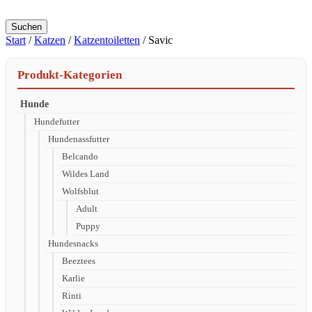
Suchen
Start
/
Katzen
/
Katzentoiletten
/ Savic
Produkt-Kategorien
Hunde
Hundefutter
Hundenassfutter
Belcando
Wildes Land
Wolfsblut
Adult
Puppy
Hundesnacks
Beeztees
Karlie
Rinti