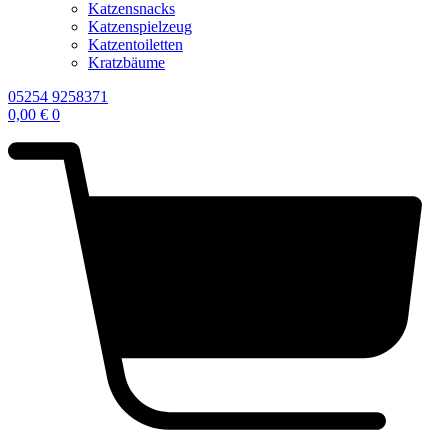
Katzensnacks
Katzenspielzeug
Katzentoiletten
Kratzbäume
05254 9258371
0,00
€
0