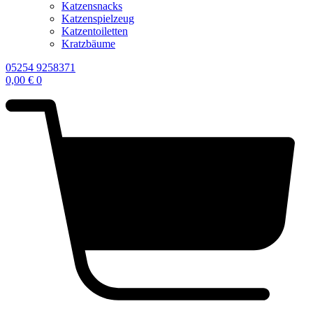
Katzensnacks
Katzenspielzeug
Katzentoiletten
Kratzbäume
05254 9258371
0,00
€
0