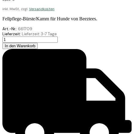
inkl. MwSt., zzgl.
Versandkosten
Fellpflege-Bürste/Kamm für Hunde von Beeztees.
Art.-Nr.:
661709
Lieferzeit:
Lieferzeit:
3-7 Tage
Beeztees
Flohkamm
In den Warenkorb
Hunde
Schwarz-
Grau
14
Menge