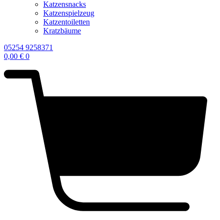
Katzensnacks
Katzenspielzeug
Katzentoiletten
Kratzbäume
05254 9258371
0,00
€
0