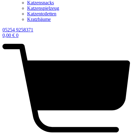
Katzensnacks
Katzenspielzeug
Katzentoiletten
Kratzbäume
05254 9258371
0,00
€
0