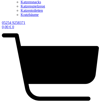
Katzensnacks
Katzenspielzeug
Katzentoiletten
Kratzbäume
05254 9258371
0,00
€
0