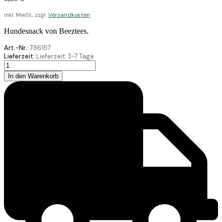
inkl. MwSt., zzgl.
Versandkosten
Hundesnack von Beeztees.
Art.-Nr.:
786157
Lieferzeit:
Lieferzeit:
3-7 Tage
Beeztees
Hundesnack
In den Warenkorb
Kaffeeholz
L
20-
25
Menge