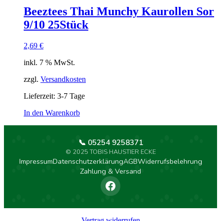
Beeztees Thai Munchy Kaurollen Sor
9/10 25Stück
2,69
€
inkl. 7 % MwSt.
zzgl.
Versandkosten
Lieferzeit:
3-7 Tage
In den Warenkorb
📞 05254 9258371
© 2025 TOBIS HAUSTIER ECKE
Impressum
Datenschutzerklärung
AGB
Widerrufsbelehrung
Zahlung & Versand
Vertrag widerrufen