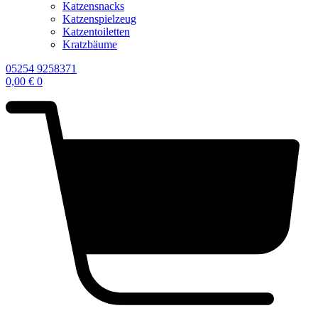
Katzensnacks
Katzenspielzeug
Katzentoiletten
Kratzbäume
05254 9258371
0,00
€
0