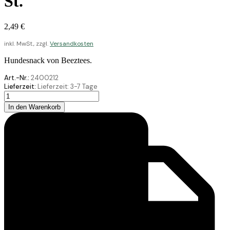
St.
2,49
€
inkl. MwSt., zzgl.
Versandkosten
Hundesnack von Beeztees.
Art.-Nr.:
2400212
Lieferzeit:
Lieferzeit:
3-7 Tage
Beeztees
Hundesnack
In den Warenkorb
Weihnachtsdonut
Display
30
St.
Menge