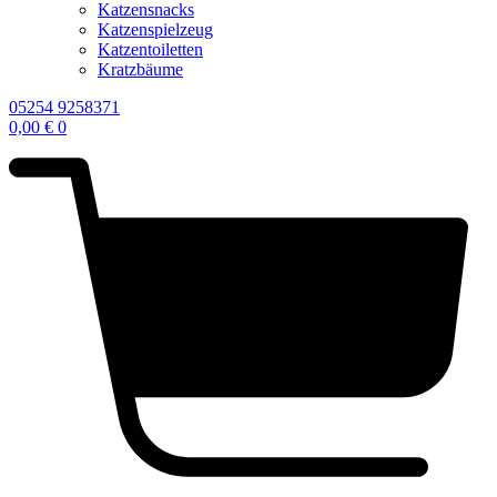
Katzensnacks
Katzenspielzeug
Katzentoiletten
Kratzbäume
05254 9258371
0,00
€
0