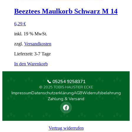
Beeztees Maulkorb Schwarz M 14
6,29
€
inkl. 19 % MwSt.
zzgl.
Versandkosten
Lieferzeit:
3-7 Tage
In den Warenkorb
📞 05254 9258371
© 2025 TOBIS HAUSTIER ECKE
Impressum
Datenschutzerklärung
AGB
Widerrufsbelehrung
Zahlung & Versand
Vertrag widerrufen