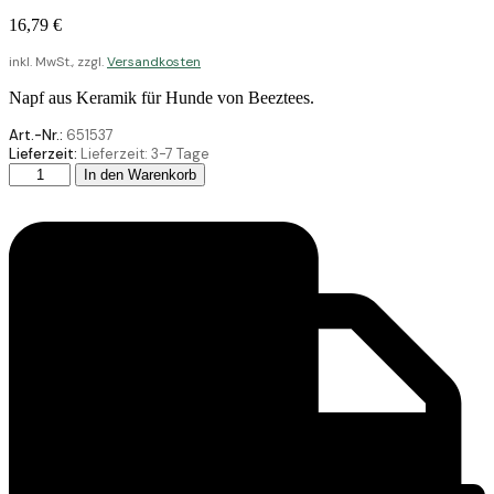
16,79
€
inkl. MwSt., zzgl.
Versandkosten
Napf aus Keramik für Hunde von Beeztees.
Art.-Nr.:
651537
Lieferzeit:
Lieferzeit:
3-7 Tage
Beeztees
In den Warenkorb
Keramik
Hundenapf
Jade
Schw/Wei
18
Menge