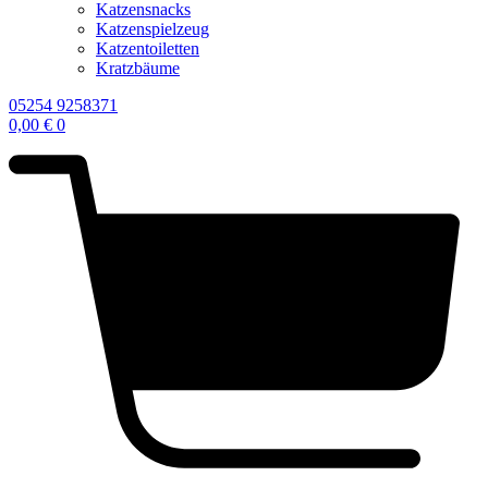
Katzensnacks
Katzenspielzeug
Katzentoiletten
Kratzbäume
05254 9258371
0,00
€
0