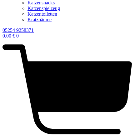
Katzensnacks
Katzenspielzeug
Katzentoiletten
Kratzbäume
05254 9258371
0,00
€
0