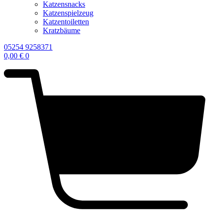
Katzensnacks
Katzenspielzeug
Katzentoiletten
Kratzbäume
05254 9258371
0,00
€
0