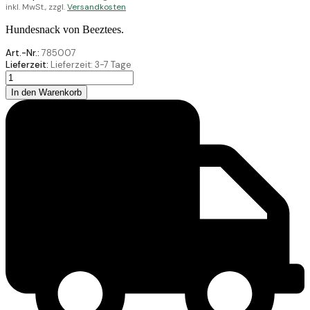
inkl. MwSt., zzgl.
Versandkosten
Hundesnack von Beeztees.
Art.-Nr.:
785007
Lieferzeit:
Lieferzeit:
3-7 Tage
Beeztees
Mini
In den Warenkorb
Bones
Mix
500G
Menge