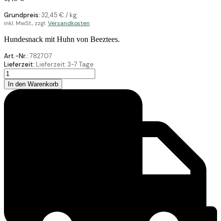
Grundpreis:
32,45
€
/
kg
inkl. MwSt., zzgl.
Versandkosten
Hundesnack mit Huhn von Beeztees.
Art.-Nr.:
782707
Lieferzeit:
Lieferzeit:
3-7 Tage
Beeztees
Party
In den Warenkorb
Bones
Mit
Huhn
200G
Menge