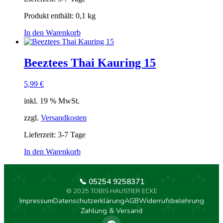
Produkt enthält: 0,1
kg
In den Warenkorb
Beeztees Thai Kauring 15
5,99
€
inkl. 19 % MwSt.
zzgl.
Versandkosten
Lieferzeit:
3-7 Tage
In den Warenkorb
📞 05254 9258371
© 2025 TOBIS HAUSTIER ECKE
Impressum
Datenschutzerklärung
AGB
Widerrufsbelehrung
Zahlung & Versand