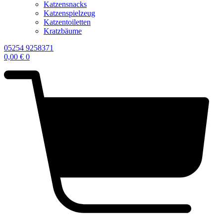
Katzensnacks
Katzenspielzeug
Katzentoiletten
Kratzbäume
05254 9258371
0,00
€
0