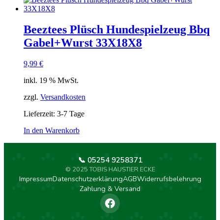
Beeztees Plüsch Hundespielzeug Bbq
Gabel+Wurst 33X18X8
9,99
€
inkl. 19 % MwSt.
zzgl.
Versandkosten
Lieferzeit:
3-7 Tage
In den Warenkorb
📞 05254 9258371
© 2025 TOBIS HAUSTIER ECKE
Impressum
Datenschutzerklärung
AGB
Widerrufsbelehrung
Zahlung & Versand