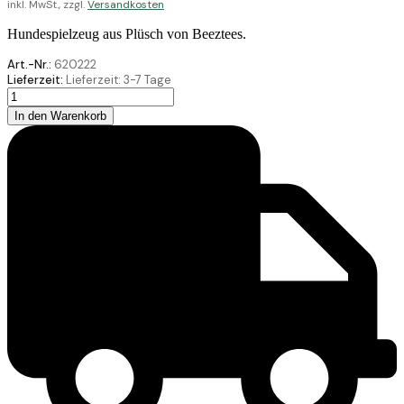
inkl. MwSt., zzgl.
Versandkosten
Hundespielzeug aus Plüsch von Beeztees.
Art.-Nr.:
620222
Lieferzeit:
Lieferzeit:
3-7 Tage
Beeztees
Plüsch
In den Warenkorb
Hundespielzeug
Seil
M
Kürbissen
Or/Sch
40
Menge