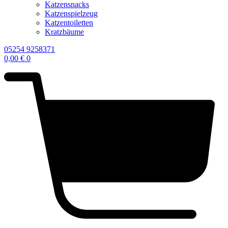
Katzensnacks
Katzenspielzeug
Katzentoiletten
Kratzbäume
05254 9258371
0,00
€
0