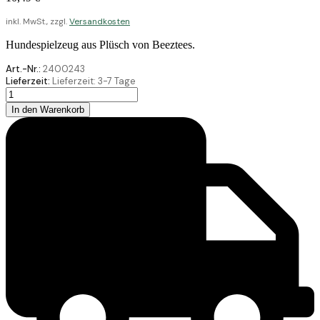
inkl. MwSt., zzgl.
Versandkosten
Hundespielzeug aus Plüsch von Beeztees.
Art.-Nr.:
2400243
Lieferzeit:
Lieferzeit:
3-7 Tage
Beeztees
Plüsch
In den Warenkorb
Kuschspielz
Belle
Hbrn
25
Menge