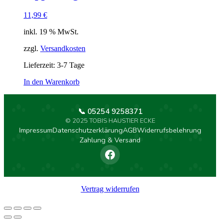
11,99
€
inkl. 19 % MwSt.
zzgl.
Versandkosten
Lieferzeit:
3-7 Tage
In den Warenkorb
📞 05254 9258371
© 2025 TOBIS HAUSTIER ECKE
Impressum
Datenschutzerklärung
AGB
Widerrufsbelehrung
Zahlung & Versand
Vertrag widerrufen