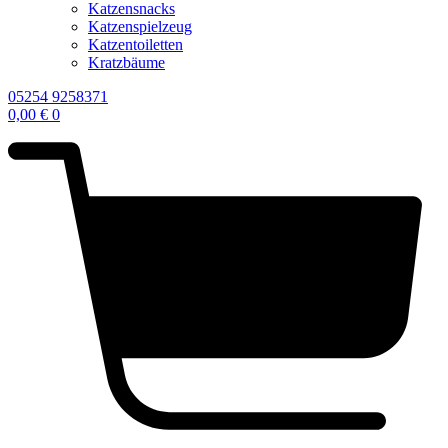
Katzensnacks
Katzenspielzeug
Katzentoiletten
Kratzbäume
05254 9258371
0,00
€
0