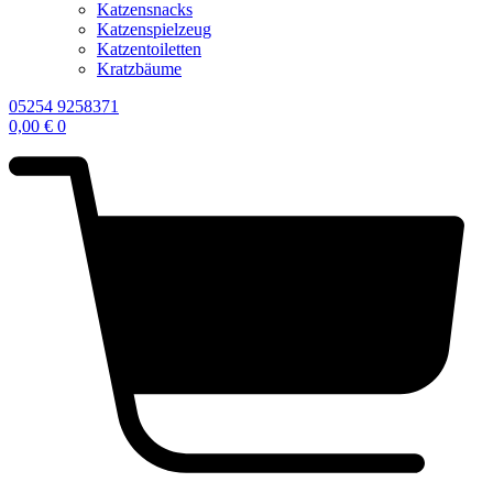
Katzensnacks
Katzenspielzeug
Katzentoiletten
Kratzbäume
05254 9258371
0,00
€
0