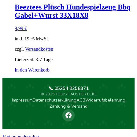
Beeztees Plüsch Hundespielzeug Bbq
Gabel+Wurst 33X18X8
9,99
€
inkl. 19 % MwSt.
zzgl.
Versandkosten
Lieferzeit:
3-7 Tage
In den Warenkorb
📞 05254 9258371
© 2025 TOBIS HAUSTIER ECKE
Impressum
Datenschutzerklärung
AGB
Widerrufsbelehrung
Zahlung & Versand
Vertrag widerrufen