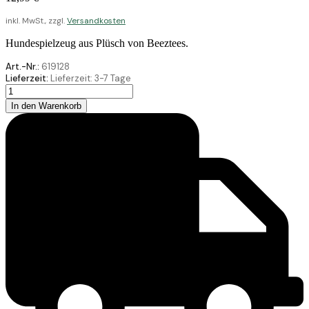
inkl. MwSt., zzgl.
Versandkosten
Hundespielzeug aus Plüsch von Beeztees.
Art.-Nr.:
619128
Lieferzeit:
Lieferzeit:
3-7 Tage
Beeztees
Plüsch
In den Warenkorb
Spielzeug
Koala
Ziva
Grau
40
Menge