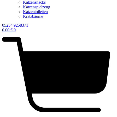
Katzensnacks
Katzenspielzeug
Katzentoiletten
Kratzbäume
05254 9258371
0,00
€
0