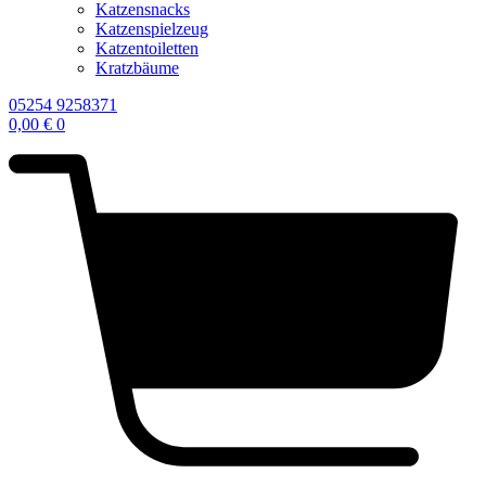
Katzensnacks
Katzenspielzeug
Katzentoiletten
Kratzbäume
05254 9258371
0,00
€
0