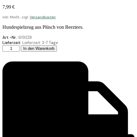
7,99
€
inkl. MwSt., zzgl.
Versandkosten
Hundespielzeug aus Plüsch von Beeztees.
Art.-Nr.:
619228
Lieferzeit:
Lieferzeit:
3-7 Tage
Beeztees
In den Warenkorb
Plüsch
Spielzeug
Taki
Braun
18
Menge