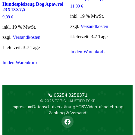
Hundespielzeug Dog Apawrol
11,99
€
23X13X7,5
inkl. 19 % MwSt.
9,99
€
zzgl.
Versandkosten
inkl. 19 % MwSt.
Lieferzeit:
3-7 Tage
zzgl.
Versandkosten
Lieferzeit:
3-7 Tage
In den Warenkorb
In den Warenkorb
📞 05254 9258371
© 2025 TOBIS HAUSTIER ECKE
Impressum
Datenschutzerklärung
AGB
Widerrufsbelehrung
Zahlung & Versand