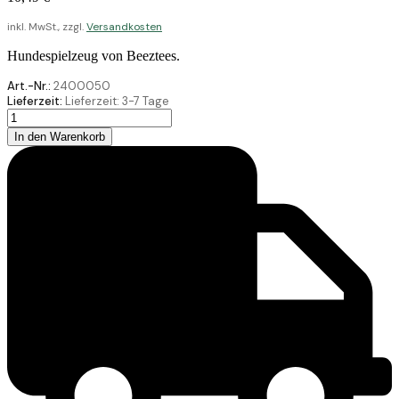
inkl. MwSt., zzgl.
Versandkosten
Hundespielzeug von Beeztees.
Art.-Nr.:
2400050
Lieferzeit:
Lieferzeit:
3-7 Tage
Beeztees
Plüschspielz
In den Warenkorb
Kaninchen-
Ei
Titi
Grün
26
Menge