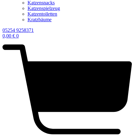
Katzensnacks
Katzenspielzeug
Katzentoiletten
Kratzbäume
05254 9258371
0,00
€
0