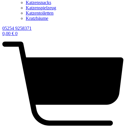
Katzensnacks
Katzenspielzeug
Katzentoiletten
Kratzbäume
05254 9258371
0,00
€
0