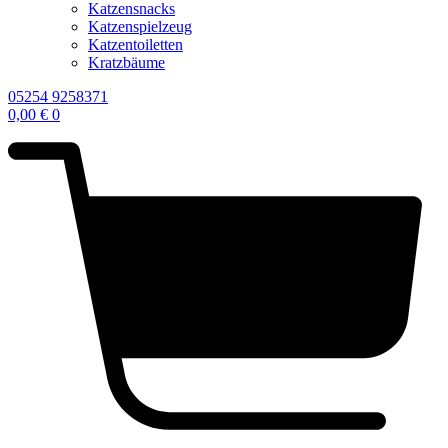
Katzensnacks
Katzenspielzeug
Katzentoiletten
Kratzbäume
05254 9258371
0,00
€
0