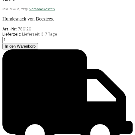
inkl. MwSt., zzgl.
Versandkosten
Hundesnack von Beeztees.
Art.-Nr.:
786126
Lieferzeit:
Lieferzeit:
3-7 Tage
Beeztees
Veggie
In den Warenkorb
Zahnpasta
Mix
10
Display
160Stück
Menge