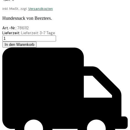
inkl. MwSt., zzgl.
Versandkosten
Hundesnack von Beeztees.
Art.-Nr.:
786112
Lieferzeit:
Lieferzeit:
3-7 Tage
Beeztees
Veggie
In den Warenkorb
Zahnpasta
Mix
4X13CM
Menge