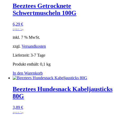
Beeztees Getrocknete
Schwertmuscheln 100G
6,29
€
/
62,90
€
kg
inkl. 7 % MwSt.
zzgl.
Versandkosten
Lieferzeit:
3-7 Tage
Produkt enthält: 0,1
kg
In den Warenkorb
Beeztees Hundesnack Kabeljausticks
80G
3,89
€
/
48,62
€
kg