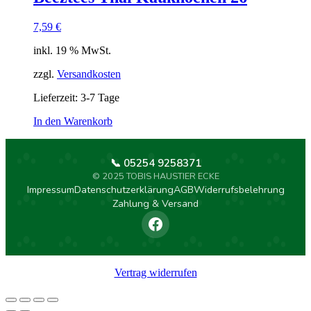
7,59
€
inkl. 19 % MwSt.
zzgl.
Versandkosten
Lieferzeit:
3-7 Tage
In den Warenkorb
📞 05254 9258371
© 2025 TOBIS HAUSTIER ECKE
Impressum
Datenschutzerklärung
AGB
Widerrufsbelehrung
Zahlung & Versand
Vertrag widerrufen