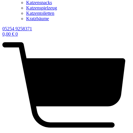
Katzensnacks
Katzenspielzeug
Katzentoiletten
Kratzbäume
05254 9258371
0,00
€
0