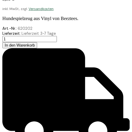
inkl. MwSt., zzgl.
Versandkosten
Hundespielzeug aus Vinyl von Beeztees.
Art.-Nr.:
620202
Lieferzeit:
Lieferzeit:
3-7 Tage
Beeztees
Vinyl
In den Warenkorb
Spielzeug
Igelball
Spiney
sortiert
7
Menge