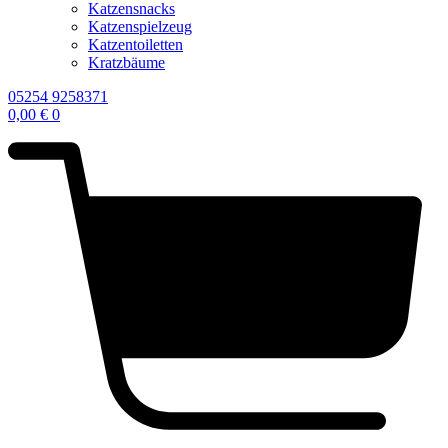
Katzensnacks
Katzenspielzeug
Katzentoiletten
Kratzbäume
05254 9258371
0,00
€
0