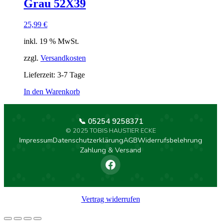
Grau 52X39
25,99
€
inkl. 19 % MwSt.
zzgl.
Versandkosten
Lieferzeit:
3-7 Tage
In den Warenkorb
📞 05254 9258371
© 2025 TOBIS HAUSTIER ECKE
Impressum
Datenschutzerklärung
AGB
Widerrufsbelehrung
Zahlung & Versand
Vertrag widerrufen