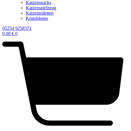
Katzensnacks
Katzenspielzeug
Katzentoiletten
Kratzbäume
05254 9258371
0,00
€
0