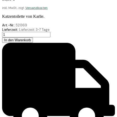
inkl. MwSt., zzgl.
Versandkosten
Katzentoilette von Karlie.
Art.-Nr.:
521369
Lieferzeit:
Lieferzeit:
3-7 Tage
Karlie
Katzentoilette
In den Warenkorb
M
Rand
Grau
64,5X48X27
Menge