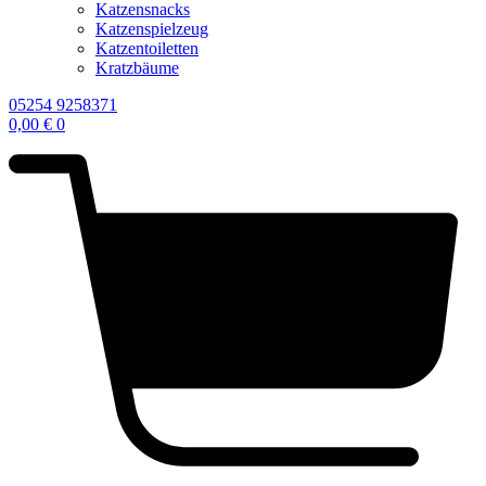
Katzensnacks
Katzenspielzeug
Katzentoiletten
Kratzbäume
05254 9258371
0,00
€
0