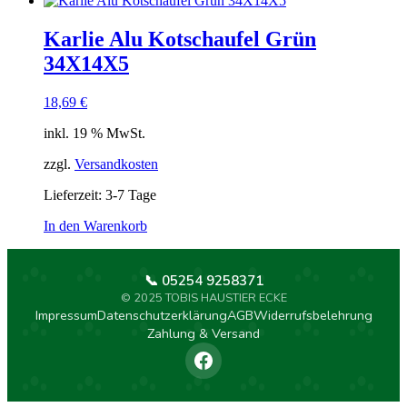
Karlie Alu Kotschaufel Grün
34X14X5
18,69
€
inkl. 19 % MwSt.
zzgl.
Versandkosten
Lieferzeit:
3-7 Tage
In den Warenkorb
📞 05254 9258371
© 2025 TOBIS HAUSTIER ECKE
Impressum
Datenschutzerklärung
AGB
Widerrufsbelehrung
Zahlung & Versand