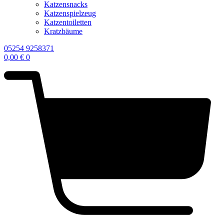
Katzensnacks
Katzenspielzeug
Katzentoiletten
Kratzbäume
05254 9258371
0,00
€
0