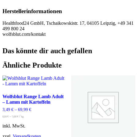
Herstellerinformationen
Healthfood24 GmbH, Tschaikowskistr. 17, 04105 Leipzig, +49 341
499 800 24
wolfsblut.com/kontakt
Das könnte dir auch gefallen
Ähnliche Produkte
Wolfsblut Range Lamb Adult
– Lamm mit Kartoffeln
3,49
€
–
69,99
€
–
/
8,84
€
5,60
€
kg
inkl. MwSt.
zzgl.
Versandkosten