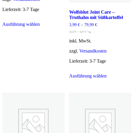
Lieferzeit:
3-7 Tage
Wolfsblut Joint Care –
Truthahn mit Süßkartoffel
Dieses
Ausführung wählen
Produkt
3,99
€
–
79,99
€
weist
–
/
10,10
€
6,67
€
kg
mehrere
Varianten
inkl. MwSt.
auf.
zzgl.
Versandkosten
Die
Optionen
Lieferzeit:
3-7 Tage
können
auf
Dieses
der
Ausführung wählen
Produkt
Produktseite
weist
gewählt
mehrere
werden
Varianten
auf.
Die
Optionen
können
auf
der
Produktseite