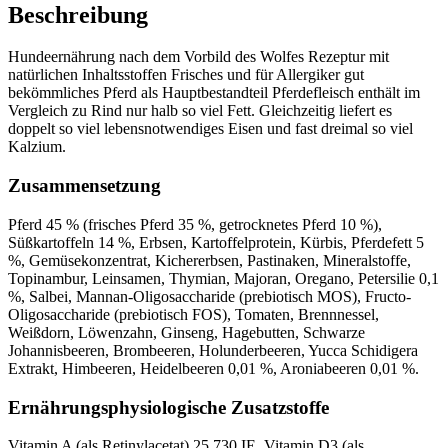
Beschreibung
Hundeernährung nach dem Vorbild des Wolfes Rezeptur mit
natürlichen Inhaltsstoffen Frisches und für Allergiker gut
bekömmliches Pferd als Hauptbestandteil Pferdefleisch enthält im
Vergleich zu Rind nur halb so viel Fett. Gleichzeitig liefert es
doppelt so viel lebensnotwendiges Eisen und fast dreimal so viel
Kalzium.
Zusammensetzung
Pferd 45 % (frisches Pferd 35 %, getrocknetes Pferd 10 %),
Süßkartoffeln 14 %, Erbsen, Kartoffelprotein, Kürbis, Pferdefett 5
%, Gemüsekonzentrat, Kichererbsen, Pastinaken, Mineralstoffe,
Topinambur, Leinsamen, Thymian, Majoran, Oregano, Petersilie 0,1
%, Salbei, Mannan-Oligosaccharide (prebiotisch MOS), Fructo-
Oligosaccharide (prebiotisch FOS), Tomaten, Brennnessel,
Weißdorn, Löwenzahn, Ginseng, Hagebutten, Schwarze
Johannisbeeren, Brombeeren, Holunderbeeren, Yucca Schidigera
Extrakt, Himbeeren, Heidelbeeren 0,01 %, Aroniabeeren 0,01 %.
Ernährungsphysiologische Zusatzstoffe
Vitamin A (als Retinylacetat) 25.730 IE, Vitamin D3 (als