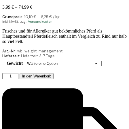
3,99
€
–
74,99
€
Grundpreis:
10,10
€
–
6,25
€
/
kg
inkl. MwSt., zzgl.
Versandkosten
Frisches und für Allergiker gut bekömmliches Pferd als
Hauptbestandteil Pferdefleisch enthält im Vergleich zu Rind nur halb
so viel Fett.
Art.-Nr.:
wb-weight-management
Lieferzeit:
Lieferzeit:
3-7 Tage
Gewicht
Wolfsblut
In den Warenkorb
Weight
Management
-
Truthahn
Menge