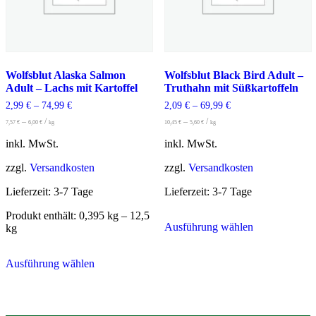
gewählt
werden
Wolfsblut Alaska Salmon
Wolfsblut Black Bird Adult –
Adult – Lachs mit Kartoffel
Truthahn mit Süßkartoffeln
2,99
€
–
74,99
€
2,09
€
–
69,99
€
–
/
–
/
7,57
€
6,00
€
kg
10,45
€
5,60
€
kg
inkl. MwSt.
inkl. MwSt.
zzgl.
Versandkosten
zzgl.
Versandkosten
Lieferzeit:
3-7 Tage
Lieferzeit:
3-7 Tage
Dieses
Produkt enthält: 0,395
kg
– 12,5
Ausführung wählen
Produkt
kg
weist
Dieses
mehrere
Ausführung wählen
Produkt
Varianten
weist
auf.
mehrere
Die
Varianten
Optionen
auf.