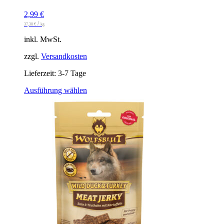
2,99
€
/
37,38
€
kg
inkl. MwSt.
zzgl.
Versandkosten
Lieferzeit:
3-7 Tage
Dieses
Ausführung wählen
Produkt
weist
mehrere
Varianten
auf.
Die
Optionen
können
auf
der
Produktseite
gewählt
werden