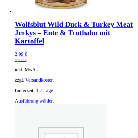
Wolfsblut Wild Duck & Turkey Meat
Jerkys – Ente & Truthahn mit
Kartoffel
2,99
€
/
37,38
€
kg
inkl. MwSt.
zzgl.
Versandkosten
Lieferzeit:
3-7 Tage
Dieses
Ausführung wählen
Produkt
weist
mehrere
Varianten
auf.
Die