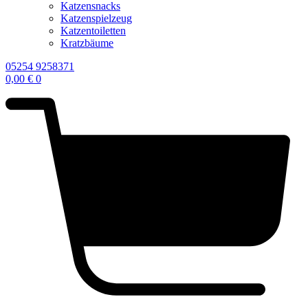
Katzensnacks
Katzenspielzeug
Katzentoiletten
Kratzbäume
05254 9258371
0,00
€
0