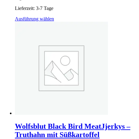
Lieferzeit:
3-7 Tage
Dieses
Ausführung wählen
Produkt
weist
mehrere
Varianten
auf.
Die
Optionen
können
auf
der
Produktseite
gewählt
werden
Wolfsblut Black Bird MeatJjerkys –
Truthahn mit Süßkartoffel