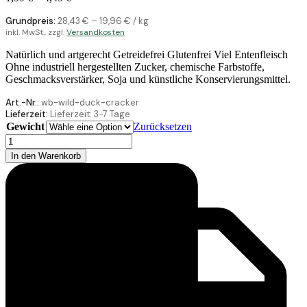
Grundpreis:
28,43
€
–
19,96
€
/
kg
inkl. MwSt., zzgl.
Versandkosten
Natürlich und artgerecht Getreidefrei Glutenfrei Viel Entenfleisch
Ohne industriell hergestellten Zucker, chemische Farbstoffe,
Geschmacksverstärker, Soja und künstliche Konservierungsmittel.
Art.-Nr.:
wb-wild-duck-cracker
Lieferzeit:
Lieferzeit:
3-7 Tage
Gewicht
Zurücksetzen
Wolfsblut
Wild
In den Warenkorb
Duck
Cracker
-
Ente
mit
Kartoffel
Menge