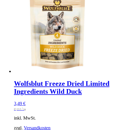
Wolfsblut Freeze Dried Limited
Ingredients Wild Duck
3,49
€
/
87,25
€
kg
inkl. MwSt.
zzgl.
Versandkosten