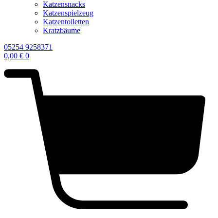
Katzensnacks
Katzenspielzeug
Katzentoiletten
Kratzbäume
05254 9258371
0,00
€
0