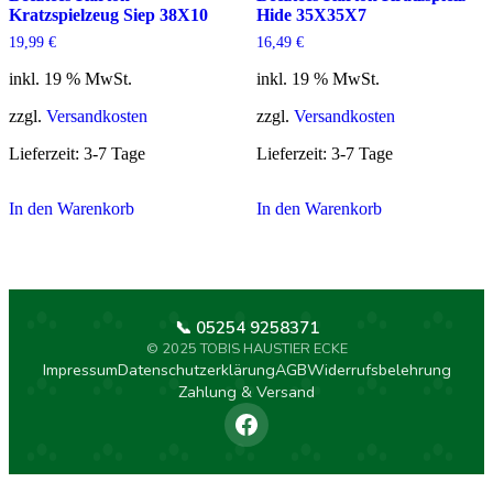
Kratzspielzeug Siep 38X10
Hide 35X35X7
19,99
€
16,49
€
inkl. 19 % MwSt.
inkl. 19 % MwSt.
zzgl.
Versandkosten
zzgl.
Versandkosten
Lieferzeit:
3-7 Tage
Lieferzeit:
3-7 Tage
In den Warenkorb
In den Warenkorb
📞 05254 9258371
© 2025 TOBIS HAUSTIER ECKE
Impressum
Datenschutzerklärung
AGB
Widerrufsbelehrung
Zahlung & Versand