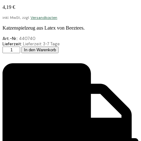
4,19
€
inkl. MwSt., zzgl.
Versandkosten
Katzenspielzeug aus Latex von Beeztees.
Art.-Nr.:
440740
Lieferzeit:
Lieferzeit:
3-7 Tage
Beeztees
In den Warenkorb
Filz
Katzenspielzeug
Dschungelblatt
Grün
13X7
Menge