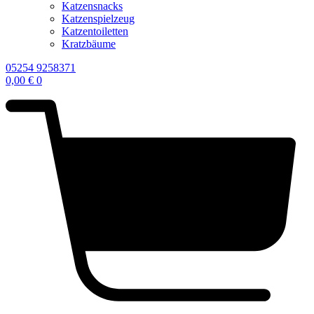
Katzensnacks
Katzenspielzeug
Katzentoiletten
Kratzbäume
05254 9258371
0,00
€
0