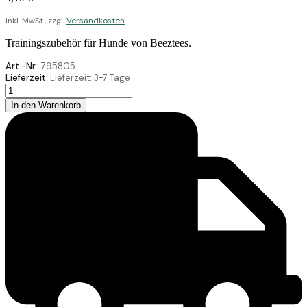
inkl. MwSt., zzgl.
Versandkosten
Trainingszubehör für Hunde von Beeztees.
Art.-Nr.:
795805
Lieferzeit:
Lieferzeit:
3-7 Tage
Beeztees
Hundepfeife
In den Warenkorb
verstellbar
6,4
Menge