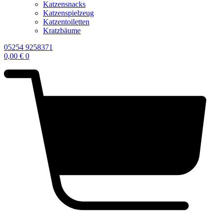
Katzensnacks
Katzenspielzeug
Katzentoiletten
Kratzbäume
05254 9258371
0,00
€
0