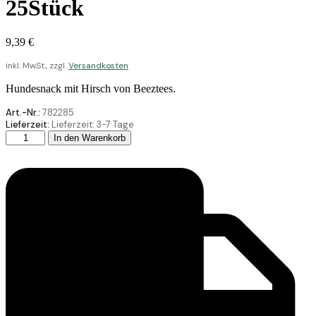
25Stück
9,39
€
inkl. MwSt., zzgl.
Versandkosten
Hundesnack mit Hirsch von Beeztees.
Art.-Nr.:
782285
Lieferzeit:
Lieferzeit:
3-7 Tage
Beeztees
In den Warenkorb
Hundesnack
Hirschgeweih
S
Display
25Stück
Menge