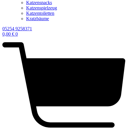
Katzensnacks
Katzenspielzeug
Katzentoiletten
Kratzbäume
05254 9258371
0,00
€
0