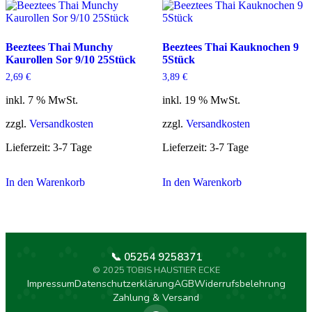
Beeztees Thai Munchy
Beeztees Thai Kauknochen 9
Kaurollen Sor 9/10 25Stück
5Stück
2,69
€
3,89
€
inkl. 7 % MwSt.
inkl. 19 % MwSt.
zzgl.
Versandkosten
zzgl.
Versandkosten
Lieferzeit:
3-7 Tage
Lieferzeit:
3-7 Tage
In den Warenkorb
In den Warenkorb
📞 05254 9258371
© 2025 TOBIS HAUSTIER ECKE
Impressum
Datenschutzerklärung
AGB
Widerrufsbelehrung
Zahlung & Versand