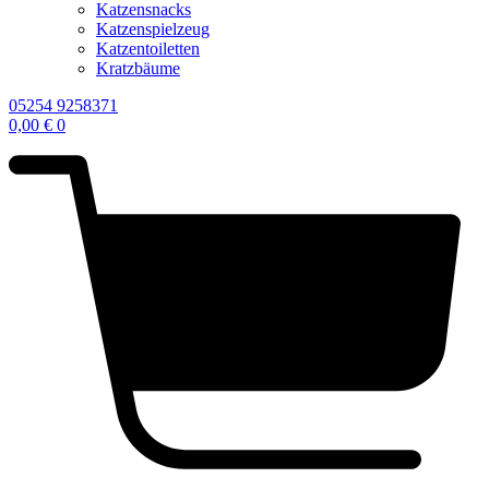
Katzensnacks
Katzenspielzeug
Katzentoiletten
Kratzbäume
05254 9258371
0,00
€
0