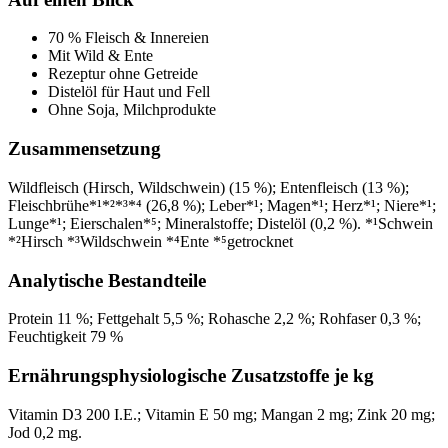
70 % Fleisch & Innereien
Mit Wild & Ente
Rezeptur ohne Getreide
Distelöl für Haut und Fell
Ohne Soja, Milchprodukte
Zusammensetzung
Wildfleisch (Hirsch, Wildschwein) (15 %); Entenfleisch (13 %);
Fleischbrühe*¹*²*³*⁴ (26,8 %); Leber*¹; Magen*¹; Herz*¹; Niere*¹;
Lunge*¹; Eierschalen*⁵; Mineralstoffe; Distelöl (0,2 %). *¹Schwein
*²Hirsch *³Wildschwein *⁴Ente *⁵getrocknet
Analytische Bestandteile
Protein 11 %; Fettgehalt 5,5 %; Rohasche 2,2 %; Rohfaser 0,3 %;
Feuchtigkeit 79 %
Ernährungsphysiologische Zusatzstoffe je kg
Vitamin D3 200 I.E.; Vitamin E 50 mg; Mangan 2 mg; Zink 20 mg;
Jod 0,2 mg.