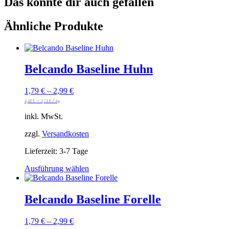
Das könnte dir auch gefallen
Ähnliche Produkte
Belcando Baseline Huhn
1,79
€
–
2,99
€
–
/
4,48
€
3,74
€
kg
inkl. MwSt.
zzgl.
Versandkosten
Lieferzeit:
3-7 Tage
Dieses
Ausführung wählen
Produkt
weist
mehrere
Belcando Baseline Forelle
Varianten
auf.
1,79
€
–
2,99
€
Die