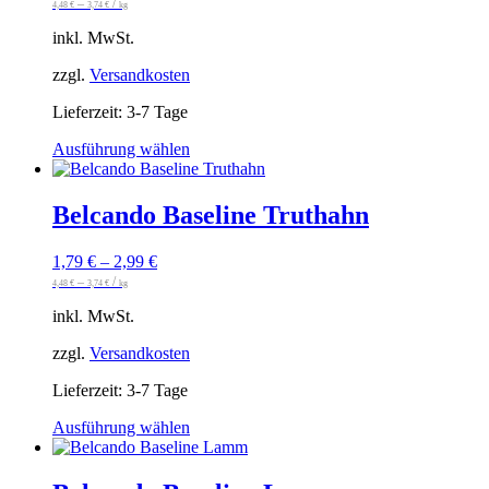
–
/
Optionen
4,48
€
3,74
€
kg
können
inkl. MwSt.
auf
der
zzgl.
Versandkosten
Produktseite
gewählt
Lieferzeit:
3-7 Tage
werden
Dieses
Ausführung wählen
Produkt
weist
mehrere
Belcando Baseline Truthahn
Varianten
auf.
1,79
€
–
2,99
€
Die
–
/
Optionen
4,48
€
3,74
€
kg
können
inkl. MwSt.
auf
der
zzgl.
Versandkosten
Produktseite
gewählt
Lieferzeit:
3-7 Tage
werden
Dieses
Ausführung wählen
Produkt
weist
mehrere