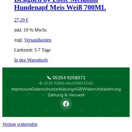
Hundenapf Meis Weiß 700ML
27,29
€
inkl. 19 % MwSt.
zzgl.
Versandkosten
Lieferzeit:
3-7 Tage
In den Warenkorb
📞 05254 9258371
© 2025 TOBIS HAUSTIER ECKE
Impressum
Datenschutzerklärung
AGB
Widerrufsbelehrung
Zahlung & Versand
Vertrag widerrufen