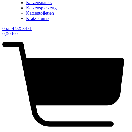
Katzensnacks
Katzenspielzeug
Katzentoiletten
Kratzbäume
05254 9258371
0,00
€
0