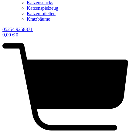
Katzensnacks
Katzenspielzeug
Katzentoiletten
Kratzbäume
05254 9258371
0,00
€
0