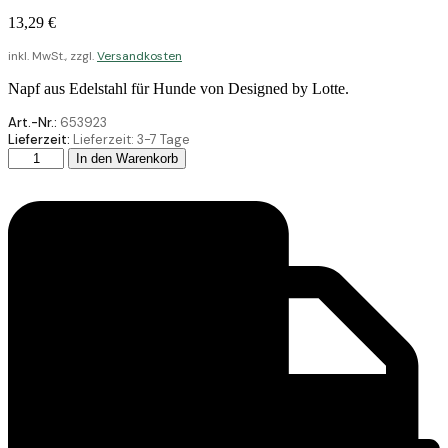
13,29
€
inkl. MwSt., zzgl.
Versandkosten
Napf aus Edelstahl für Hunde von Designed by Lotte.
Art.-Nr.:
653923
Lieferzeit:
Lieferzeit:
3-7 Tage
Designed
In den Warenkorb
by
Lotte
Edelstahl
Hund
Napf
Feribo
H-
Gr
20
Menge