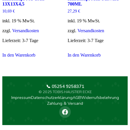
13X13X4,5
700ML
10,69
€
27,29
€
inkl. 19 % MwSt.
inkl. 19 % MwSt.
zzgl.
Versandkosten
zzgl.
Versandkosten
Lieferzeit:
3-7 Tage
Lieferzeit:
3-7 Tage
In den Warenkorb
In den Warenkorb
📞 05254 9258371
© 2025 TOBIS HAUSTIER ECKE
Impressum
Datenschutzerklärung
AGB
Widerrufsbelehrung
Zahlung & Versand