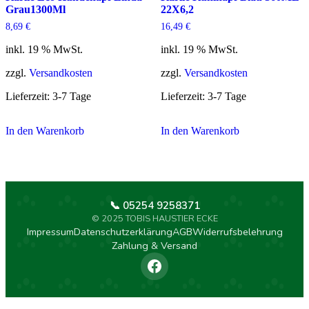
Grau1300Ml
22X6,2
8,69
€
16,49
€
inkl. 19 % MwSt.
inkl. 19 % MwSt.
zzgl.
Versandkosten
zzgl.
Versandkosten
Lieferzeit:
3-7 Tage
Lieferzeit:
3-7 Tage
In den Warenkorb
In den Warenkorb
📞 05254 9258371
© 2025 TOBIS HAUSTIER ECKE
Impressum
Datenschutzerklärung
AGB
Widerrufsbelehrung
Zahlung & Versand