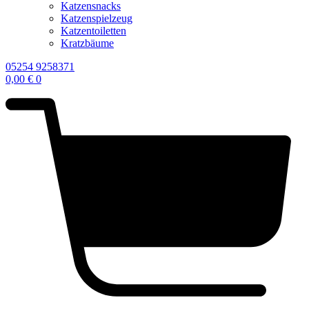
Katzensnacks
Katzenspielzeug
Katzentoiletten
Kratzbäume
05254 9258371
0,00
€
0