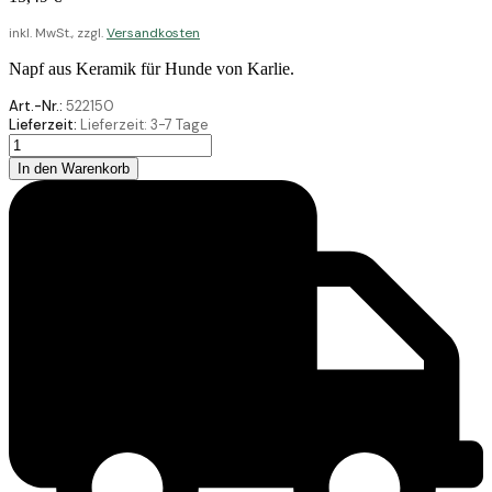
inkl. MwSt., zzgl.
Versandkosten
Napf aus Keramik für Hunde von Karlie.
Art.-Nr.:
522150
Lieferzeit:
Lieferzeit:
3-7 Tage
Karlie
Keramik
In den Warenkorb
Hundenapf
Grau
1500
ML
Menge