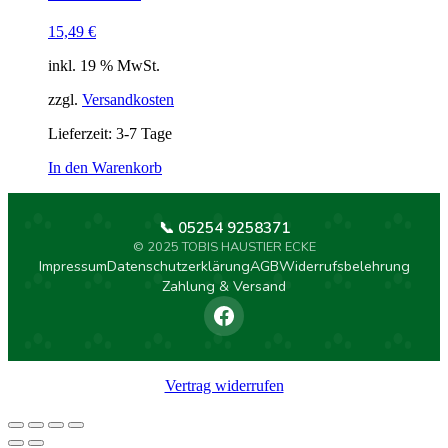
15,49
€
inkl. 19 % MwSt.
zzgl.
Versandkosten
Lieferzeit:
3-7 Tage
In den Warenkorb
📞 05254 9258371
© 2025 TOBIS HAUSTIER ECKE
Impressum
Datenschutzerklärung
AGB
Widerrufsbelehrung
Zahlung & Versand
Vertrag widerrufen