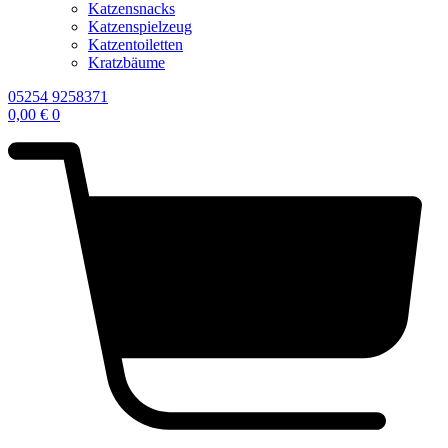
Katzensnacks
Katzenspielzeug
Katzentoiletten
Kratzbäume
05254 9258371
0,00
€
0