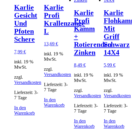
Karlie
Karlie
Karlie
Karlie
Gesicht
Profi
Profi
Flohka
Und
Krallenzange
Kamm
Mit
Pfoten
L
+
Griff
Schere
Rotierenden
Schwarz
13,69
€
Zinken
14X4
7,99
€
inkl. 19 %
MwSt.
inkl. 19 %
8,49
€
5,99
€
MwSt.
zzgl.
Versandkosten
inkl. 19 %
inkl. 19 %
zzgl.
MwSt.
MwSt.
Versandkosten
Lieferzeit:
3-
7 Tage
zzgl.
zzgl.
Lieferzeit:
3-
Versandkosten
Versandkosten
7 Tage
In den
Warenkorb
Lieferzeit:
3-
Lieferzeit:
3-
In den
7 Tage
7 Tage
Warenkorb
In den
In den
Warenkorb
Warenkorb