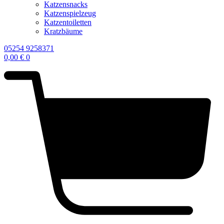
Katzensnacks
Katzenspielzeug
Katzentoiletten
Kratzbäume
05254 9258371
0,00
€
0