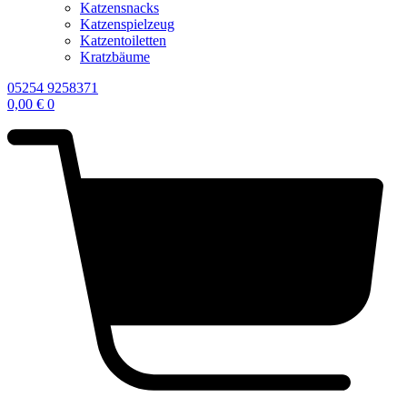
Katzensnacks
Katzenspielzeug
Katzentoiletten
Kratzbäume
05254 9258371
0,00
€
0