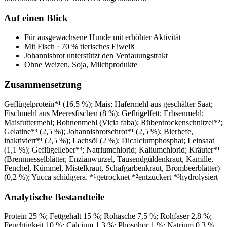
Auf einen Blick
Für ausgewachsene Hunde mit erhöhter Aktivität
Mit Fisch · 70 % tierisches Eiweiß
Johannisbrot unterstützt den Verdauungstrakt
Ohne Weizen, Soja, Milchprodukte
Zusammensetzung
Geflügelprotein*¹ (16,5 %); Mais; Hafermehl aus geschälter Saat;
Fischmehl aus Meeresfischen (8 %); Geflügelfett; Erbsenmehl;
Maisfuttermehl; Bohnenmehl (Vicia faba); Rübentrockenschnitzel*²;
Gelatine*³ (2,5 %); Johannisbrotschrot*¹ (2,5 %); Bierhefe,
inaktiviert*¹ (2,5 %); Lachsöl (2 %); Dicalciumphosphat; Leinsaat
(1,1 %); Geflügelleber*³; Natriumchlorid; Kaliumchlorid; Kräuter*¹
(Brennnesselblätter, Enzianwurzel, Tausendgüldenkraut, Kamille,
Fenchel, Kümmel, Mistelkraut, Schafgarbenkraut, Brombeerblätter)
(0,2 %); Yucca schidigera. *¹getrocknet *²entzuckert *³hydrolysiert
Analytische Bestandteile
Protein 25 %; Fettgehalt 15 %; Rohasche 7,5 %; Rohfaser 2,8 %;
Feuchtigkeit 10 %; Calcium 1,3 %; Phosphor 1 %; Natrium 0,3 %