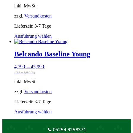
können
inkl. MwSt.
auf
der
zzgl.
Versandkosten
Produktseite
gewählt
Lieferzeit:
3-7 Tage
werden
Dieses
Ausführung wählen
Produkt
weist
mehrere
Belcando Baseline Young
Varianten
auf.
4,79
€
–
45,99
€
Die
–
/
Optionen
4,79
€
3,68
€
kg
können
inkl. MwSt.
auf
der
zzgl.
Versandkosten
Produktseite
gewählt
Lieferzeit:
3-7 Tage
werden
Dieses
Ausführung wählen
Produkt
weist
mehrere
📞 05254 9258371
Varianten