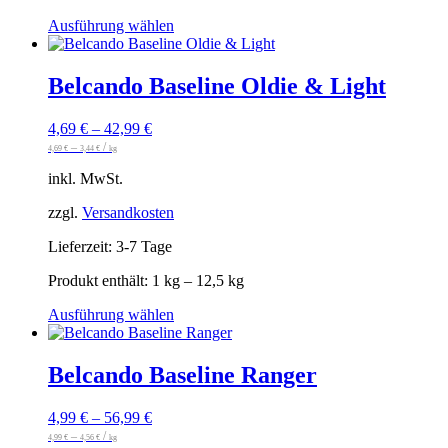
Dieses
Ausführung wählen
Produkt
weist
mehrere
Belcando Baseline Oldie & Light
Varianten
auf.
4,69
€
–
42,99
€
Die
–
/
Optionen
4,69
€
3,44
€
kg
können
inkl. MwSt.
auf
der
zzgl.
Versandkosten
Produktseite
gewählt
Lieferzeit:
3-7 Tage
werden
Produkt enthält: 1
kg
– 12,5
kg
Dieses
Ausführung wählen
Produkt
weist
mehrere
Belcando Baseline Ranger
Varianten
auf.
4,99
€
–
56,99
€
Die
–
/
Optionen
4,99
€
4,56
€
kg