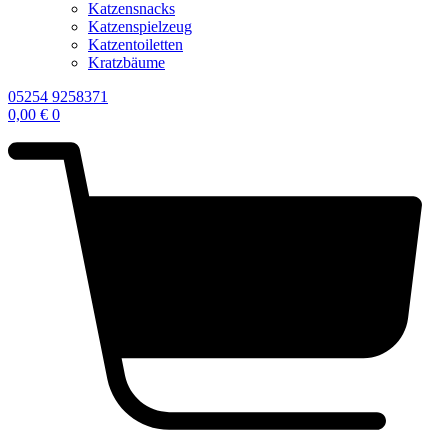
Katzensnacks
Katzenspielzeug
Katzentoiletten
Kratzbäume
05254 9258371
0,00
€
0